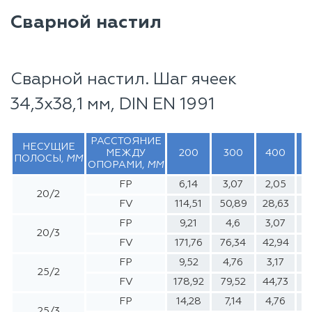
Сварной настил
Сварной настил. Шаг ячеек
34,3x38,1 мм, DIN EN 1991
РАССТОЯНИЕ
НЕСУЩИЕ
МЕЖДУ
200
300
400
5
ПОЛОСЫ,
ММ
ОПОРАМИ,
ММ
FP
6,14
3,07
2,05
1
20/2
FV
114,51
50,89
28,63
1
FP
9,21
4,6
3,07
20/3
FV
171,76
76,34
42,94
2
FP
9,52
4,76
3,17
2
25/2
FV
178,92
79,52
44,73
2
FP
14,28
7,14
4,76
3
25/3