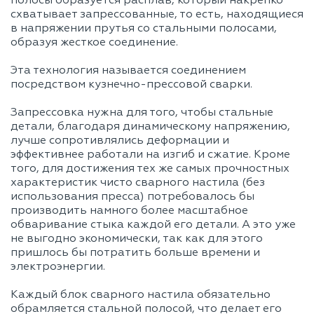
полосы образуется расплав, который накрепко
FV
3664,22
1628,54
916,05
58
схватывает запрессованные, то есть, находящиеся
в напряжении прутья со стальными полосами,
FP
222,7
111,35
74,23
5
образуя жесткое соединение.
80/5
FV
4580,27
2035,68
1145,07
73
Эта технология называется соединением
посредством кузнечно-прессовой сварки.
Запрессовка нужна для того, чтобы стальные
детали, благодаря динамическому напряжению,
лучше сопротивлялись деформации и
эффективнее работали на изгиб и сжатие. Кроме
того, для достижения тех же самых прочностных
характеристик чисто сварного настила (без
использования пресса) потребовалось бы
производить намного более масштабное
обваривание стыка каждой его детали. А это уже
не выгодно экономически, так как для этого
пришлось бы потратить больше времени и
электроэнергии.
Каждый блок сварного настила обязательно
обрамляется стальной полосой, что делает его