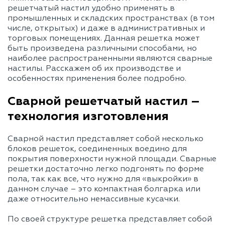
FV
876,69
389,64
219,17
14
решетчатый настил удобно применять в
промышленных и складских пространствах (в том
FP
23,79
11,89
7,93
5
40/2
числе, открытых) и даже в административных и
FV
458,03
203,57
114,51
7
торговых помещениях. Данная решетка может
быть произведена различными способами, но
FP
35,68
17,84
11,89
8
40/3
наиболее распространенными являются сварные
FV
687,04
305,35
171,76
10
настилы. Расскажем об их производстве и
FP
47,58
23,79
15,86
1
особенностях применения более подробно.
40/4
FV
916,05
407,14
229,01
14
Сварной решетчатый настил –
FP
59,47
29,74
19,82
1
40/5
технология изготовления
FV
1145,07
508,92
286,27
18
FP
59,76
29,88
19,92
1
Сварной настил представляет собой несколько
45/4
FV
1159,38
515,28
289,85
1
блоков решеток, соединенных воедино для
покрытия поверхности нужной площади. Сварные
FP
36,6
18,3
12,2
9
50/2
решетки достаточно легко подгонять по форме
FV
715,67
318,07
178,92
11
пола, так как все, что нужно для «выкройки» в
данном случае – это компактная болгарка или
FP
54,9
27,45
18,3
1
50/3
даже относительно немассивные кусачки.
FV
1073,5
477,11
268,38
17
FP
73,2
36,6
24,4
1
По своей структуре решетка представляет собой
50/4