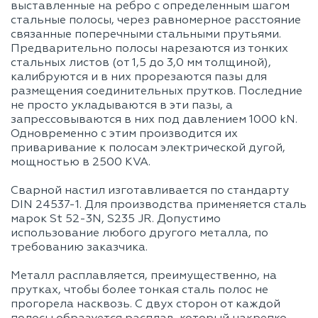
выставленные на ребро с определенным шагом
FV
1431,33
636,15
357,83
22
стальные полосы, через равномерное расстояние
FP
91,5
45,75
30,5
2
связанные поперечными стальными прутьями.
50/5
Предварительно полосы нарезаются из тонких
FV
1789,17
795,19
447,29
28
стальных листов (от 1,5 до 3,0 мм толщиной),
FP
77,73
38,86
25,91
1
калибруются и в них прорезаются пазы для
60/3
FV
1545,84
687,04
386,46
24
размещения соединительных прутков. Последние
не просто укладываются в эти пазы, а
FP
103,63
51,82
34,54
2
60/4
запрессовываются в них под давлением 1000 kN.
FV
2061,12
916,05
515,28
32
Одновременно с этим производится их
приваривание к полосам электрической дугой,
FP
129,54
64,77
43,18
3
60/5
мощностью в 2500 KVA.
FV
2576,4
1145,07
644,1
41
FP
104,12
52,06
34,71
2
Сварной настил изготавливается по стандарту
70/3
DIN 24537-1. Для производства применяется сталь
FV
2104,06
935,14
526,02
33
марок St 52-3N, S235 JR. Допустимо
FP
138,82
69,41
46,27
3
использование любого другого металла, по
70/4
требованию заказчика.
FV
2805,42
1246,85
701,35
44
FP
173,53
86,77
57,84
4
Металл расплавляется, преимущественно, на
70/5
FV
3506,77
1558,56
876,69
56
прутках, чтобы более тонкая сталь полос не
прогорела насквозь. С двух сторон от каждой
FP
178,16
89,08
59,39
4
80/4