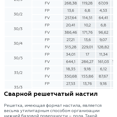
FV
268,38
119,28
67,09
4
FP
13,6
6,8
4,53
30/2
FV
257,64
114,51
64,41
4
FP
20,41
10,2
6,8
30/3
FV
386,46
171,76
96,62
6
FP
27,21
13,6
9,07
30/4
FV
515,28
229,01
128,82
8
FP
34,01
17
11,34
30/5
FV
644,1
286,27
161,03
10
FP
18,35
9,18
6,12
4
35/2
FV
350,68
155,86
87,67
5
FP
27,53
13,76
9,18
6
35/3
FV
526,02
233,78
131,5
8
Сварной решетчатый настил
FP
36,71
18,35
12,24
9
35/4
Решетка, имеющая формат настила, является
FV
701,35
311,71
175,34
11
весьма утилитарным способом организации
FP
45,88
22,94
15,29
1
нижней базовой поверхности – пола. Такой
35/5