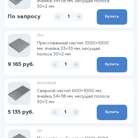
ячейка 34×38 мм, несущая полоса
30×2 мм
По запросу
Купить
-
+
2309
Прессованный настил 1000×1000
мм, ячейка 33×33 мм, несущая
полоса 30×2 мм
9 165 руб.
Купить
-
+
SP610/303/33
Сварной настил 600×1000 мм,
ячейка 34×38 мм, несущая полоса
30×3 мм
5 135 руб.
Купить
-
+
2311