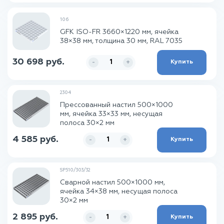
106
GFK ISO-FR 3660×1220 мм, ячейка
38×38 мм, толщина 30 мм, RAL 7035
30 698 руб.
Купить
-
+
2304
Прессованный настил 500×1000
мм, ячейка 33×33 мм, несущая
полоса 30×2 мм
4 585 руб.
Купить
-
+
SP510/303/32
Сварной настил 500×1000 мм,
ячейка 34×38 мм, несущая полоса
30×2 мм
2 895 руб.
Купить
-
+