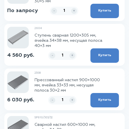
30×5 мм
По запросу
Купить
-
+
2604
Ступень сварная 1200×305 мм,
ячейка 34×38 мм, несущая полоса
40×3 мм
4 560 руб.
Купить
-
+
2308
Прессованный настил 900×1000
мм, ячейка 33×33 мм, несущая
полоса 30×2 мм
6 030 руб.
Купить
-
+
SP610/303/32
Сварной настил 600×1000 мм,