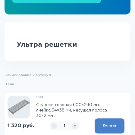
Настил для грузов
Настил для морских платформ
Решетки для пола
Ультра решетки
Промышленный настил
Аэродромный настил
Наименование и артикул
Цена
2601
Ступень сварная 600×240 мм,
ячейка 34×38 мм, несущая полоса
30×2 мм
1 320 руб.
Купить
-
+