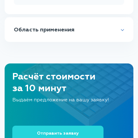
Область применения
Настил для мостов
Настил для перекрытий
Расчёт стоимости
Настил для площадок
за 10 минут
Настил для строительных лесов
Выдаём предложение на вашу заявку!
Настил для автотранспорта
Настил для пандусов
Настил для стеллажей
Отправить заявку