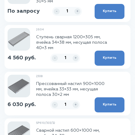
30×5 мм
По запросу
Купить
-
+
2604
Ступень сварная 1200×305 мм,
ячейка 34×38 мм, несущая полоса
40×3 мм
4 560 руб.
Купить
-
+
2308
Прессованный настил 900×1000
мм, ячейка 33×33 мм, несущая
полоса 30×2 мм
6 030 руб.
Купить
-
+
SP610/303/32
Сварной настил 600×1000 мм,