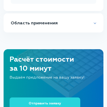
Область применения
Настил для мостов
Настил для перекрытий
Расчёт стоимости
Настил для площадок
за 10 минут
Настил для строительных лесов
Выдаём предложение на вашу заявку!
Настил для автотранспорта
Настил для пандусов
Настил для стеллажей
Отправить заявку