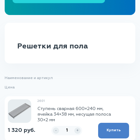
Настил для грузов
Настил для морских платформ
Решетки для пола
Решетки для пола
Промышленный настил
Аэродромный настил
Наименование и артикул
Цена
2601
Ступень сварная 600×240 мм,
ячейка 34×38 мм, несущая полоса
30×2 мм
1 320 руб.
Купить
-
+