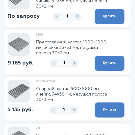
ячейка 34×38 мм, несущая полоса
30×2 мм
По запросу
Купить
-
+
2309
Прессованный настил 1000×1000
мм, ячейка 33×33 мм, несущая
полоса 30×2 мм
9 165 руб.
Купить
-
+
SP610/303/33
Сварной настил 600×1000 мм,
ячейка 34×38 мм, несущая полоса
30×3 мм
5 135 руб.
Купить
-
+
2311