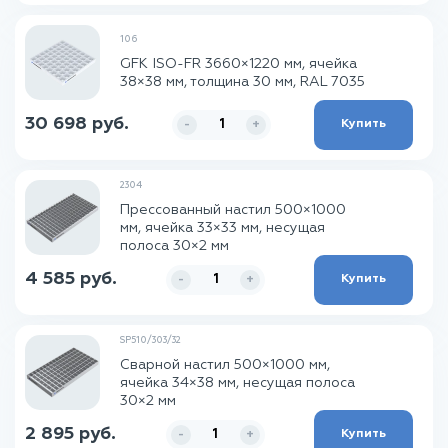
106
GFK ISO-FR 3660×1220 мм, ячейка
38×38 мм, толщина 30 мм, RAL 7035
30 698 руб.
Купить
-
+
2304
Прессованный настил 500×1000
мм, ячейка 33×33 мм, несущая
полоса 30×2 мм
4 585 руб.
Купить
-
+
SP510/303/32
Сварной настил 500×1000 мм,
ячейка 34×38 мм, несущая полоса
30×2 мм
2 895 руб.
Купить
-
+