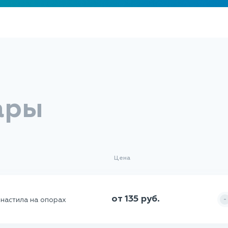
ары
Цена
от 135 руб.
-
настила на опорах