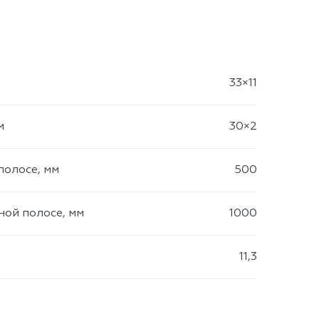
33×11
м
30×2
полосе, мм
500
ой полосе, мм
1000
11,3