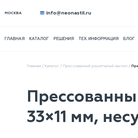
info@neonastil.ru
МОСКВА
ГЛАВНАЯ
КАТАЛОГ
РЕШЕНИЯ
ТЕХ. ИНФОРМАЦИЯ
БЛОГ
Главная
/
Каталог
/
Прессованный решетчатый настил
/
Пре
Прессованный
33×11 мм, не