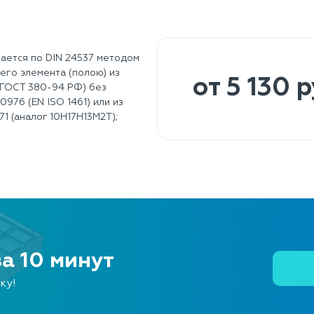
ается по DIN 24537 методом
его элемента (полою) из
от 5 130 р
З ГОСТ 380-94 РФ) без
976 (EN ISO 1461) или из
71 (аналог 10Н17Н13М2Т);
за 10 минут
ку!