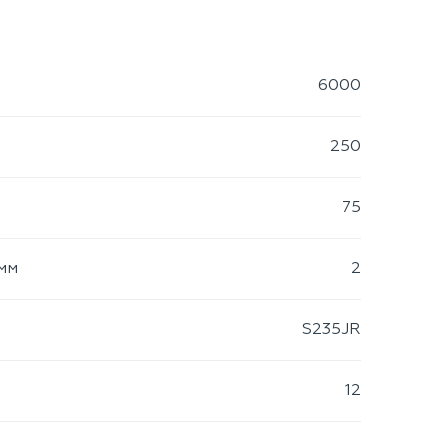
6000
250
75
мм
2
S235JR
12