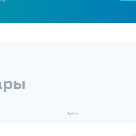
ары
Цена