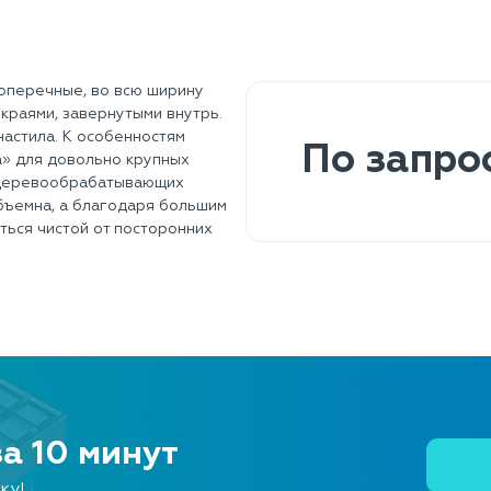
оперечные, во всю ширину
краями, завернутыми внутрь.
настила. К особенностям
По запро
а» для довольно крупных
в деревообрабатывающих
бъемна, а благодаря большим
ться чистой от посторонних
за 10 минут
ку!