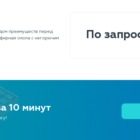
ядом преимуществ перед
По запро
эфирная смола с негорючим
за 10 минут
ку!