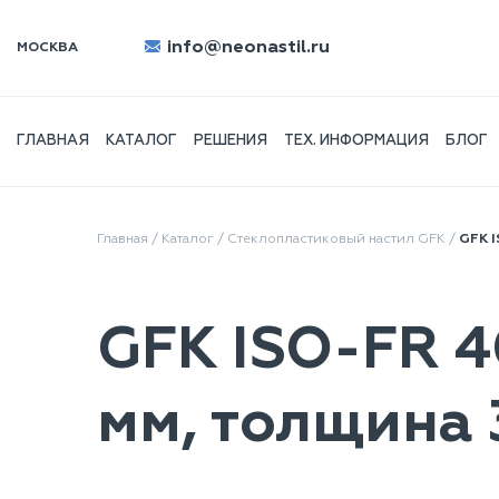
info@neonastil.ru
МОСКВА
ГЛАВНАЯ
КАТАЛОГ
РЕШЕНИЯ
ТЕХ. ИНФОРМАЦИЯ
БЛОГ
Главная
/
Каталог
/
Стеклопластиковый настил GFK
/
GFK I
GFK ISO-FR 4
мм, толщина 